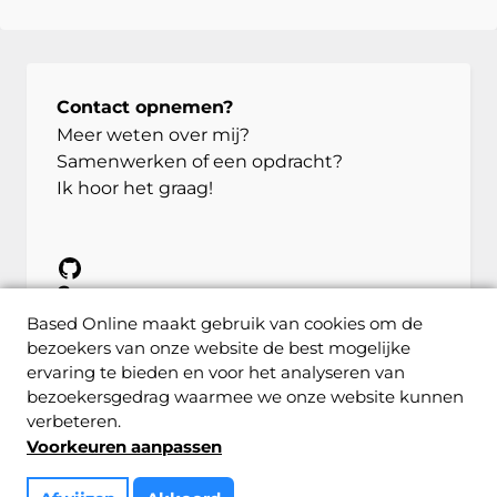
Contact opnemen?
Meer weten over mij?
Samenwerken of een opdracht?
Ik hoor het graag!
GitHub
Gegevens
Bank – NL82 KNAB 0259 3642 07
Based Online maakt gebruik van cookies om de
bezoekers van onze website de best mogelijke
Btw – NL002246811B73
ervaring te bieden en voor het analyseren van
Kvk – 57262748
bezoekersgedrag waarmee we onze website kunnen
verbeteren.
Privacybeleid
Algemene voorwaarden
Voorkeuren aanpassen
© 2026 Based Online